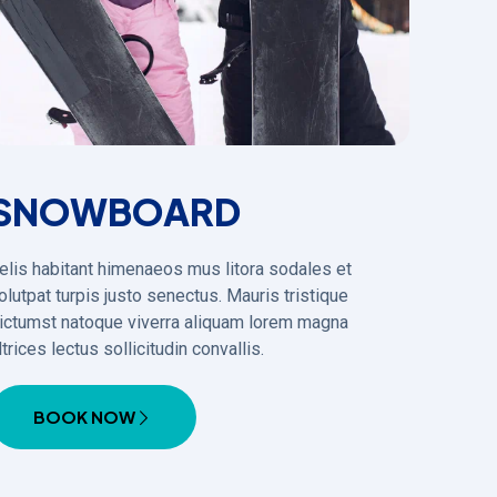
SNOWBOARD
elis habitant himenaeos mus litora sodales et
olutpat turpis justo senectus. Mauris tristique
ictumst natoque viverra aliquam lorem magna
ltrices lectus sollicitudin convallis.
BOOK NOW