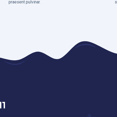
praesent pulvinar.
s
11