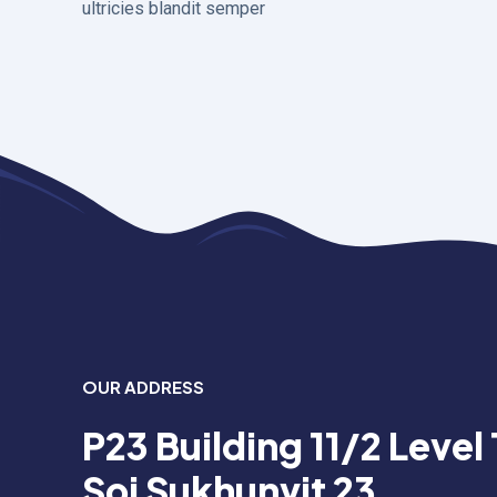
ultricies blandit semper
OUR ADDRESS
P23 Building 11/2 Level 
Soi Sukhunvit 23,