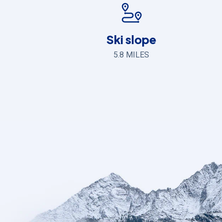
Ski slope
5.8 MILES