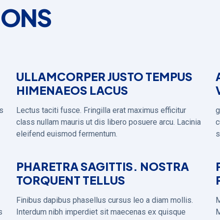
IONS
ULLAMCORPER JUSTO TEMPUS
HIMENAEOS LACUS
es
Lectus taciti fusce. Fringilla erat maximus efficitur
g
class nullam mauris ut dis libero posuere arcu. Lacinia
c
eleifend euismod fermentum.
s
PHARETRA SAGITTIS. NOSTRA
TORQUENT TELLUS
Finibus dapibus phasellus cursus leo a diam mollis.
M
s
Interdum nibh imperdiet sit maecenas ex quisque
M