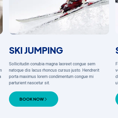
SKI JUMPING
Sollicitudin conubia magna laoreet congue sem
F
im
natoque dis lacus rhoncus cursus justo. Hendrerit
v
a
porta maximus lorem condimentum congue mi
d
parturient nascetur sit.
u
BOOK NOW